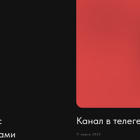
с
Канал в телег
нами
11 марта 2025