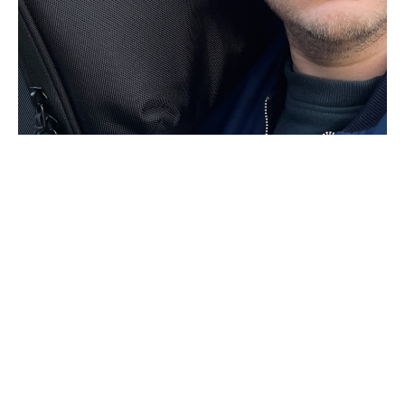
Всё-таки решился на этот пост.
Мы сейчас не работаем с посредниками и
отправляем напрямую с производства из
Магнитогорска. Вот почему.
Если работать с посредником, магазином или
маркетплейсом, то им нужно платить
комиссию 20–30%.